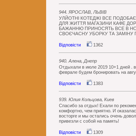
944. ЯРОСЛАВ, ЛЬВІВ
УЛЙОТНІ КОТЕДЖІ ВСЕ ПОДОБАЄ
ДЛЯ ЖИТТЯ МАГАЗИНИ КАФЕ ДОР
БАЖАННЮ ПРИНОСЯТЬ ВСЕ В НОМ
СВОЄЧАСНУ УБОРКУ ТА ЗАМІНУ 
Відповісти
1362
940. Алена, Днепр
Отдыхали в июле 2019 10+1 дней . в
феврале будем бронировать на авгус
Відповісти
1383
939. Юлия Кольцова, Киев
Спасибо за отдых! Ехали по рекомен
комфортно, чем приятно. И оказалас
восторге и мы остались очень дово
привезли с собой на память!
Відповісти
1309