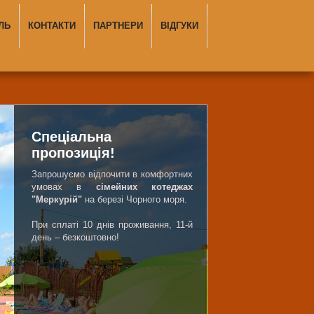
ЛЬ
КОНТАКТИ
ПАРТНЕРИ
ВІДГУКИ
Спеціальна
пропозиція!
Запрошуємо відпочити в комфортних
умовах в
сімейних котеджах
"Меркурій"
на березі Чорного моря.
При сплаті 10 днів проживання, 11-й
день – безкоштовно!