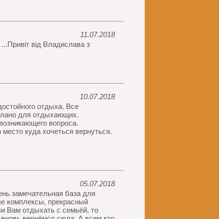
11.07.2018
...Привіт від Владислава з
10.07.2018
достойного отдыха. Все
делано для отдыхающих.
возникающего вопроса.
 место куда хочеться вернуться.
05.07.2018
ень замечательная база для
ые комплексы, прекрасный
и Вам отдыхать с семьёй, то
вновь вернёмся сюда. А всем кто