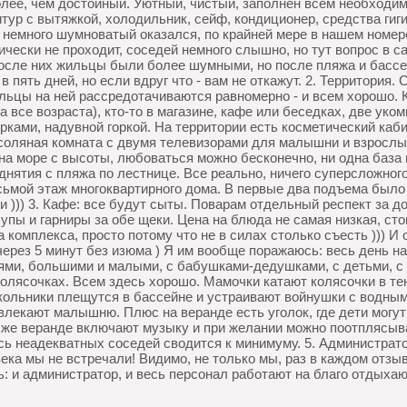
более, чем достойный. Уютный, чистый, заполнен всем необходи
тур с вытяжкой, холодильник, сейф, кондиционер, средства гигие
р немного шумноватый оказался, по крайней мере в нашем номер
ически не проходит, соседей немного слышно, но тут вопрос в с
осле них жильцы были более шумными, но после пляжа и бассе
 в пять дней, но если вдруг что - вам не откажут. 2. Территория.
ьцы на ней рассредотачиваются равномерно - и всем хорошо. Кт
на все возраста), кто-то в магазине, кафе или беседках, две у
орками, надувной горкой. На территории есть косметический ка
соляная комната с двумя телевизорами для малышни и взрослы
а море с высоты, любоваться можно бесконечно, ни одна база 
днятия с пляжа по лестнице. Все реально, ничего суперсложного
осьмой этаж многоквартирного дома. В первые два подъема было
нки ))) 3. Кафе: все будут сыты. Поварам отдельный респект за
пы и гарниры за обе щеки. Цена на блюда не самая низкая, ст
омплекса, просто потому что не в силах столько съесть ))) И
рез 5 минут без изюма ) Я им вообще поражаюсь: весь день на н
ми, большими и малыми, с бабушками-дедушками, с детьми, с 
колясочках. Всем здесь хорошо. Мамочки катают колясочки в т
кольники плещутся в бассейне и устраивают войнушки с водны
лекают малышню. Плюс на веранде есть уголок, где дети могут
й же веранде включают музыку и при желании можно поотплясыва
сь неадекватных соседей сводится к минимуму. 5. Администрат
века мы не встречали! Видимо, не только мы, раз в каждом отз
ть: и администратор, и весь персонал работают на благо отдых