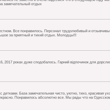
 за замечательный отдых
местном. Все понравилось. Персонал трудолюбивый и отзывчивый
шое за приятный и тихий отдых. Молодцы!!!
6, 2017 роках дуже сподобалось. Гарний відпочинок для дорсли
с детками. База замечательная чисто, уютно, тихо, красивая у
екрасно. Понравилось абсолютно все. Мы рады что на Одесско