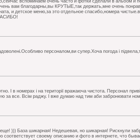
о,сейчас вспоминаем очень часто и фотки сделали в альбом и 
очень вам благодарны,вы КРУТЫЕ,так держать,мне очень понра
ата, и детское меню,за это отдельное спасибо,номера чистые.в
ПАСИБО!
задоволені.Особливо персоналом,ви супер.Хоча погода і підвела,
тно. І в номерах і на території вражаюча чистота. Персонал при
ую за все. Всім раджу. І вже думаю над тим аби забронювати ном
еще! ))) База шикарная! Недешевая, но шикарная! Рискнули заб
ю соответствует своему описанию и фото в интернете, что быва