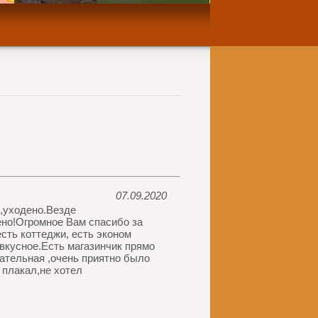
07.09.2020
 ,уходено.Везде
ено!Огромное Вам спасибо за
сть коттеджи, есть эконом
вкусное.Есть магазинчик прямо
ательная ,очень приятно было
 плакал,не хотел