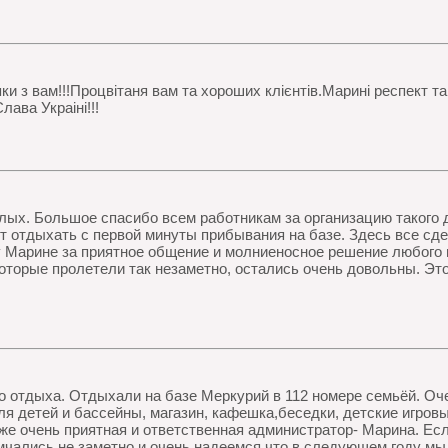
з вам!!!Процвітаня вам та хороших клієнтів.Марині респект та 
ава Украіні!!!
слых. Большое спасибо всем работникам за организацию такого 
т отдыхать с первой минуты прибывания на базе. Здесь все с
 Марине за приятное общение и молниеносное решение любого 
оторые пролетели так незаметно, остались очень довольны. Это
о отдыха. Отдыхали на базе Меркурий в 112 номере семьёй. Оч
ля детей и бассейны, магазин, кафешка,беседки, детские игров
же очень приятная и ответственная администратор- Марина. Есл
мчались не заметно и очень надеемся что в следующем году мы 