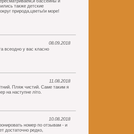
пересматриваем,и бассейны и
вились также детские
округ природа,цветы!и море!
08.09.2018
та всеодно у вас класно
11.08.2018
вітний. Пляж чистий. Саме таким я
ер на наступне літо.
10.08.2018
ронировать номер по отзывам - и
ет достаточно редко,