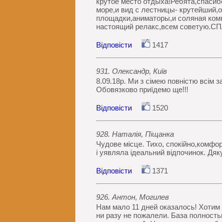
крутое место отдыха!Ребята,спасиб
море,и вид с лестницы- крутейший,
площадки,аниматоры,и соляная комн
настоящий релакс,всем советую.С
Відповісти
1417
931. Олександр, Київ
8.09.18р. Ми з сімею повністю всім 
Обовязково приїдемо ще!!!
Відповісти
1520
928. Наталія, Піщанка
Чудове місце. Тихо, спокійно,комфор
і уявляла ідеальний відпочинок. Дяк
Відповісти
1371
926. Антон, Могилев
Нам мало 11 дней оказалось! Хотим 
ни разу не пожалели. База полность