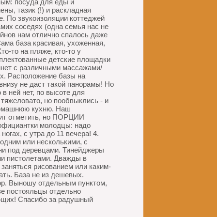
мым: посуда для еды и
ны, тазик (!) и раскладная
е. По звукоизоляции коттеджей
амих соседях (одна семья нас не
йнов нам отлично спалось даже
 Сама база красивая, ухоженная,
о-то на пляже, кто-то у
комплектованные детские площадки
бинет с различными массажами/
х. Расположение базы на
внизу не даст такой панорамы! Но
 в ней нет, по высоте для
 тяжеловато, но пообвыклись - и
 домашнюю кухню. Наш
оит отметить, но ПОРЦИИ
 официантки молодцы: надо
огах, с утра до 11 вечера! 4.
одним или несколькими, с
ени под деревцами. Тинейджеры
ми пистолетами. Дважды в
 заняться рисованием или каким-
ть. База не из дешевых.
ор. Выношу отдельным пунктом,
ыве постояльцы отдельно
ающих! Спасибо за радушный