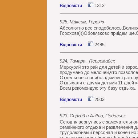
Відповісти
1313
925. Максим, Горохів
Абсолютно все сподобалось.Волиняки 
Горохова)))Обовязково приідем ще.Сл
Відповісти
2495
924. Тамара , Первомайск
Меркурий это рай для детей и взро
продумано до мелочей,что позволяе
Отдельное спасибо администратору
Отдыхали с двумя детьми 11 дней к
Всем рекомендую эту базу отдыха.
Відповісти
2503
923. Сергей и Алёна, Подольск
Сегодня вернулись с замечательног
семейнного отдыха и развлечения д
трудолюбивый персонал и конеч но 
конечно же сюда. Наших 5 дней про