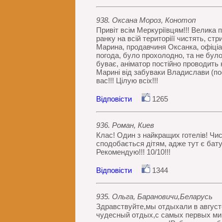
938. Оксана Мороз, Конотоп
Привіт всім Меркуріївцям!!! Велика п
ранку на всій територіїї чистять, стр
Марина, продавчиня Оксанка, офіціан
погода, було прохолодно, та не було
буває, аніматор постійно проводить
Марині від забуваки Владислави (пос
вас!!! Цілую всіх!!!
Відповісти
1265
936. Роман, Киев
Клас! Один з найкращих готелів! Чис
сподобається дітям, адже тут є батут
Рекомендую!!! 10/10!!!
Відповісти
1344
935. Ольга, Барановичи,Беларусь
Здравствуйте,мы отдыхали в августе
чудесный отдых,с самых первых мин