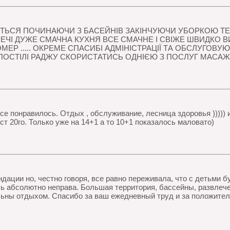
ТЬСЯ ПОЧИНАЮЧИ З БАСЕЙНІВ ЗАКІНЧУЮЧИ УБОРКОЮ ТЕР
ЕЧІ ДУЖЕ СМАЧНА КУХНЯ ВСЕ СМАЧНЕ І СВІЖЕ ШВИДКО
ЕР ..... ОКРЕМЕ СПАСИБІ АДМІНІСТРАЦІЇ ТА ОБСЛУГОВ
ПОСТІЛІ РАДЖУ СКОРИСТАТИСЬ ОДНІЄЮ З ПОСЛУГ МАСАЖ
се понравилось. Отдых , обслуживание, лесница здоровья ))))) и
т 20го. Только уже на 14+1 а то 10+1 показалось маловато)
дации но, честно говоря, все равно переживала, что с детьми б
ь абсолютно неправа. Большая территория, бассейны, развлечен
льны отдыхом. Спасибо за ваш ежедневный труд и за положите