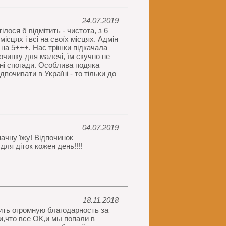
24.07.2019
лося б відмітить - чистота, з 6
місцях і всі на своїх місцях. Адмін
 на 5+++. Нас трішки підкачала
очинку для малечі, їм скучно не
ні спогади. Особлива подяка
очивати в Україні - то тільки до
04.07.2019
ачну їжу! Відпочинок
для діток кожен день!!!!
18.11.2018
ить огромную благодарность за
,что все ОК,и мы попали в