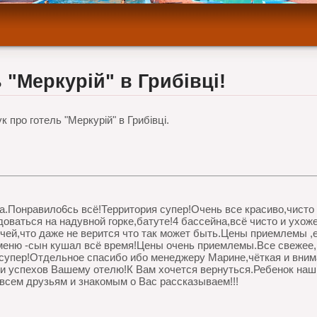
 "Меркурій" в Грибівці!
к про готель "Меркурій" в Грибівці.
ха.Понравило6сь всё!Территория супер!Очень все красиво,чисто
оваться на надувной горке,батуте!4 бассейна,всё чисто и ухож
чей,что даже не верится что так может быть.Цены приемлемы ,е
меню -сын кушал всё время!Цены очень приемлемы.Все свежее,
супер!Отдельное спасибо ибо менеджеру Марине,чёткая и вним
и успехов Вашему отелю!К Вам хочется вернуться.Ребенок наш
всем друзьям и знакомым о Вас рассказываем!!!