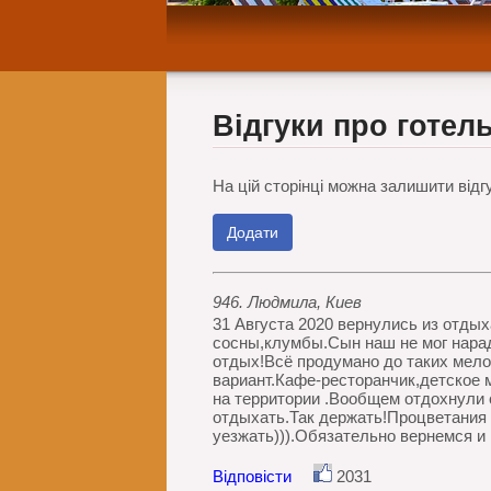
Відгуки про готель
На цій сторінці можна залишити відгу
Додати
946. Людмила, Киев
31 Августа 2020 вернулись из отды
сосны,клумбы.Сын наш не мог нарад
отдых!Всё продумано до таких мело
вариант.Кафе-ресторанчик,детское 
на территории .Вообщем отдохнули 
отдыхать.Так держать!Процветания 
уезжать))).Обязательно вернемся и 
Відповісти
2031