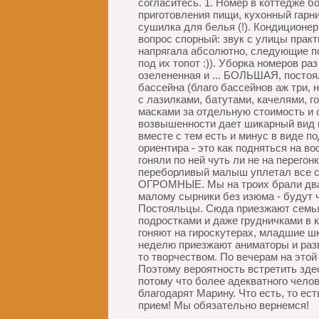
согласитесь. 1. Номер в коттедже 
приготовления пищи, кухонный гарни
сушилка для белья (!). Кондиционе
вопрос спорный: звук с улицы практ
напрягала абсолютно, следующие п
под их топот :)). Уборка номеров раз
озелененная и ... БОЛЬШАЯ, постоял
бассейна (благо бассейнов аж три, 
с лазилками, батутами, качелями, г
масками за отдельную стоимость и 
возвышенности дает шикарный вид н
вместе с тем есть и минус в виде по
ориентира - это как подняться на в
гоняли по ней чуть ли не на перего
переборливый малыш уплетал все су
ОГРОМНЫЕ. Мы на троих брали два к
малому сырники без изюма - будут че
Постояльцы. Сюда приезжают семья
подростками и даже грудничками в 
гоняют на гироскутерах, младшие ш
неделю приезжают аниматоры и разв
то творчеством. По вечерам на это
Поэтому вероятность встретить зде
потому что более адекватного чело
благодарят Марину. Что есть, то ес
прием! Мы обязательно вернемся!