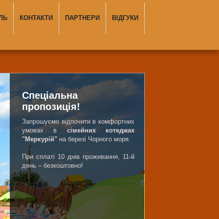
ЛЬ
КОНТАКТИ
ПАРТНЕРИ
ВІДГУКИ
Спеціальна
пропозиція!
Запрошуємо відпочити в комфортних
умовах в
сімейних котеджах
"Меркурій"
на березі Чорного моря.
При сплаті 10 днів проживання, 11-й
день – безкоштовно!