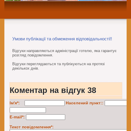
Спеціальна пропозиція!
Запрошуємо відпочити в комфортних умовах в
сімейних котеджа
При сплаті 10 днів проживання, 11-й день – безкоштовно!
Умови публікації та обмеження відповідальності!!
Відгуки направляються адміністрації готелю, яка гарантує
розгляд повідомлення.
Відгуки переглядаються та публікуються на протязі
декількох днів.
Коментар на відгук 38
Ім'я*:
Населений пункт::
E-mail*:
Текст повідомлення*: